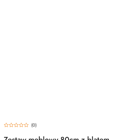
(0)
Zestaw meblowy 80cm z blatem,