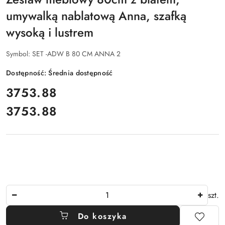
umywalką nablatową Anna, szafką
wysoką i lustrem
Symbol:
SET -ADW B 80 CM ANNA 2
Dostępność:
Średnia dostępność
cena:
3753.88
3753.88
Cena:
Ilość
szt.
Do koszyka