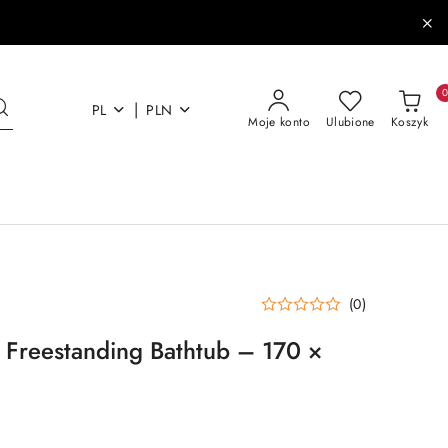
|
PL
PLN
Moje konto
Ulubione
Koszyk
(0)
a Freestanding Bathtub – 170 ×