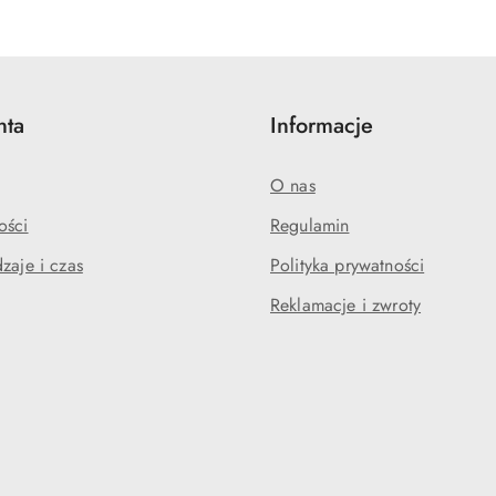
statusie:
statusie:
nta
Informacje
O nas
ości
Regulamin
zaje i czas
Polityka prywatności
Reklamacje i zwroty