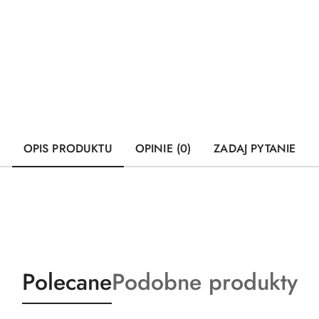
OPIS PRODUKTU
OPINIE (0)
ZADAJ PYTANIE
Produkty
Produkty
Polecane
Podobne produkty
o
o