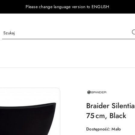
Please change language version to ENGLISH
NAZWA
PRODUCENTA:
BRAIDER
Braider Silenti
75 cm, Black
Dostępność:
Mało