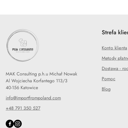
Strefa klie
Konto klienta
Metody płatn
Dostawa - rod
MAK Consulting p.h.u Michał Nowak
Pomoc
Al Wojciecha Korfantego 113/3
40-156 Katowice
Blog
info@importfrompoland.com
+48 791 350 527