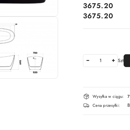
cena:
3675.20
3675.20
Cena:
Ilość
Szt
Dostępność
Wysyłka w ciągu:
7
i
B
Cena przesyłki:
dostawa