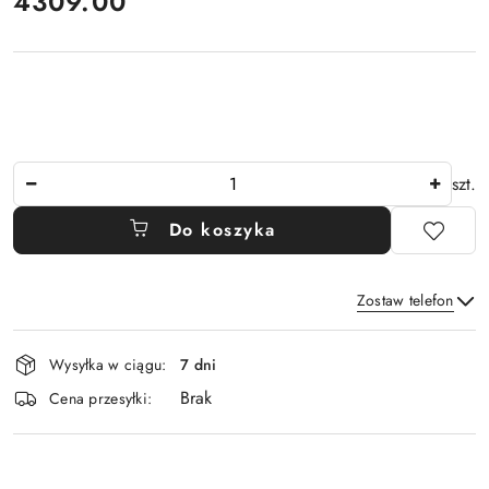
4309.00
Cena:
Ilość
szt.
Do koszyka
Zostaw telefon
Dostępność
Wysyłka w ciągu:
7 dni
i
Brak
Wyślij
dostawa
Cena przesyłki: