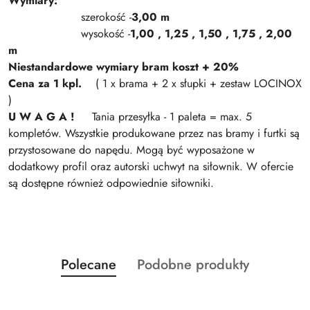
Wymiary:
szerokość -
3,00 m
wysokość -
1,00 , 1,25 , 1,50 , 1,75 , 2,00
m
Niestandardowe wymiary bram koszt + 20%
Cena za 1 kpl.
( 1 x brama + 2 x słupki + zestaw LOCINOX
)
U W A G A !
Tania przesyłka - 1 paleta = max. 5
kompletów. Wszystkie produkowane przez nas bramy i furtki są
przystosowane do napędu. Mogą być wyposażone w
dodatkowy profil oraz autorski uchwyt na siłownik. W ofercie
są dostępne również odpowiednie siłowniki.
Produkty
Produkty
Polecane
Podobne produkty
Pomiń karuzelę produktów
o
o
statusie:
statusie: