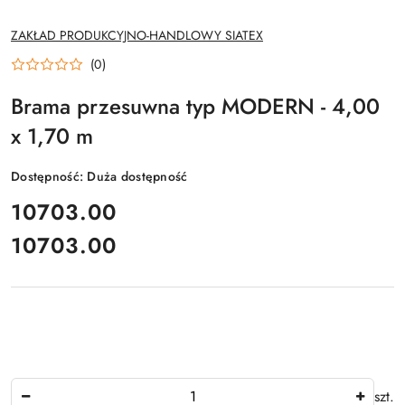
NAZWA
ZAKŁAD PRODUKCYJNO-HANDLOWY SIATEX
PRODUCENTA:
(0)
Brama przesuwna typ MODERN - 4,00
x 1,70 m
Dostępność:
Duża dostępność
cena:
10703.00
10703.00
Cena:
Ilość
szt.