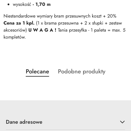
wysokość
- 1,70 m
Niestandardowe wymiary bram przesuwnych koszt + 20%
Cena za 1 kpl.
(1 x brama przesuwna + 2 x słupki + zestaw
akcesoriów)
U W A G A !
Tania przesyłka - 1 paleta = max. 5
kompletów.
Produkty
Produkty
Polecane
Podobne produkty
Pomiń karuzelę produktów
o
o
statusie:
statusie:
Dane adresowe