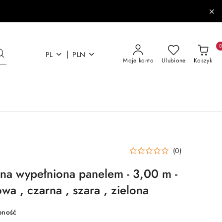
|
PL
PLN
Moje konto
Ulubione
Koszyk
(0)
a wypełniona panelem - 3,00 m -
owa , czarna , szara , zielona
pność