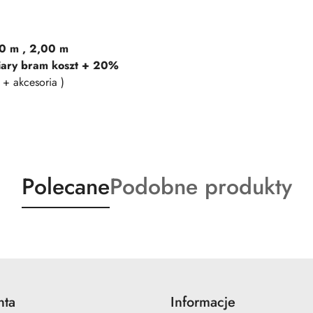
70 m , 2,00 m
ary bram koszt + 20%
+ akcesoria )
Produkty
Produkty
Polecane
Podobne produkty
o
o
statusie:
statusie:
nta
Informacje