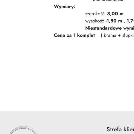
Wymiary:
szerokość -
3,00 m
wysokość -
1,50 m , 1,
Niestandardowe wymi
Cena za 1 komplet
( brama + słupki 
Pomiń karuzelę produktów
Strefa klie