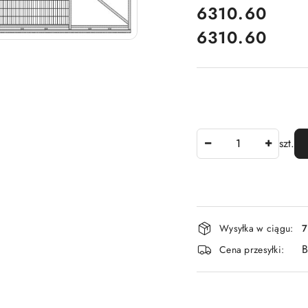
cena:
6310.60
6310.60
Cena:
Ilość
szt.
Dostępność
Wysyłka w ciągu:
7
i
B
Cena przesyłki:
dostawa