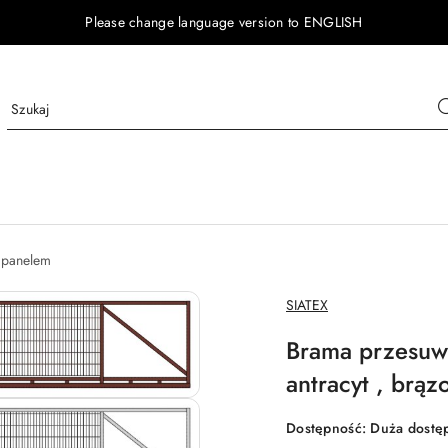
Please change language version to ENGLISH
 panelem
NAZWA
SIATEX
PRODUCENTA:
Brama przesuwn
antracyt , brąz
Dostępność:
Duża dostę