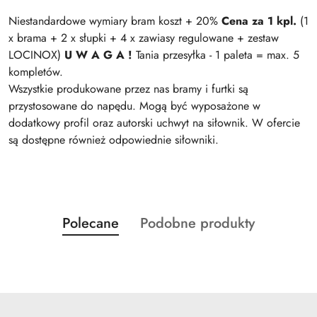
Niestandardowe wymiary bram koszt + 20%
Cena za 1 kpl.
(1
x brama + 2 x słupki + 4 x zawiasy regulowane + zestaw
LOCINOX)
U W A G A !
Tania przesyłka - 1 paleta = max. 5
kompletów.
Wszystkie produkowane przez nas bramy i furtki są
przystosowane do napędu. Mogą być wyposażone w
dodatkowy profil oraz autorski uchwyt na siłownik. W ofercie
są dostępne również odpowiednie siłowniki.
Produkty
Produkty
Polecane
Podobne produkty
Pomiń karuzelę produktów
o
o
statusie:
statusie: