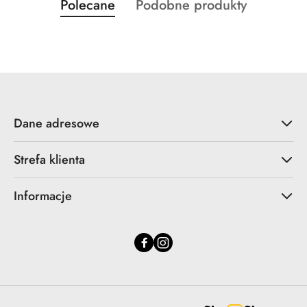
Produkty
Produkty
Polecane
Podobne produkty
Pomiń karuzelę produktów
o
o
statusie:
statusie:
Dane adresowe
Strefa klienta
Informacje