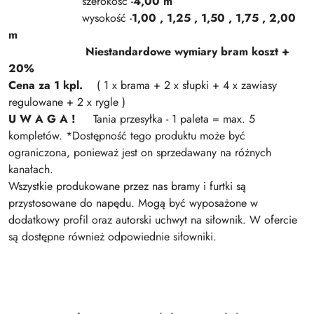
szerokość -
4,00 m
wysokość -
1,00 , 1,25 , 1,50 , 1,75 , 2,00
m
Niestandardowe wymiary bram koszt +
20%
Cena za 1 kpl.
( 1 x brama + 2 x słupki + 4 x zawiasy
regulowane + 2 x rygle )
U W A G A !
Tania przesyłka - 1 paleta = max. 5
kompletów. *Dostępność tego produktu może być
ograniczona, ponieważ jest on sprzedawany na różnych
kanałach.
Wszystkie produkowane przez nas bramy i furtki są
przystosowane do napędu. Mogą być wyposażone w
dodatkowy profil oraz autorski uchwyt na siłownik. W ofercie
są dostępne również odpowiednie siłowniki.