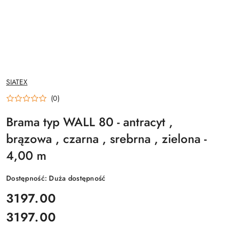
NAZWA
SIATEX
PRODUCENTA:
(0)
Brama typ WALL 80 - antracyt ,
brązowa , czarna , srebrna , zielona -
4,00 m
Dostępność:
Duża dostępność
cena:
3197.00
3197.00
Cena: