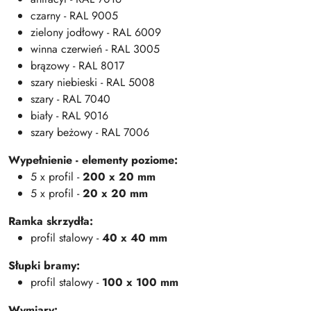
czarny - RAL 9005
zielony jodłowy - RAL 6009
winna czerwień - RAL 3005
brązowy - RAL 8017
szary niebieski - RAL 5008
szary - RAL 7040
biały - RAL 9016
szary beżowy - RAL 7006
Wypełnienie - elementy poziome:
5 x profil -
200 x 20 mm
5 x profil -
20 x 20 mm
Ramka skrzydła:
profil stalowy -
40 x 40 mm
Słupki bramy:
profil stalowy -
100 x 100 mm
Wymiary: