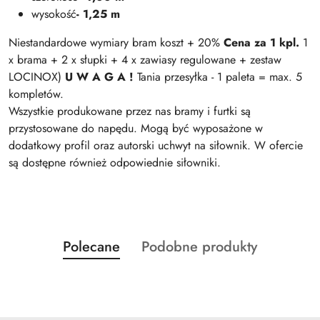
wysokość
- 1,25 m
Niestandardowe wymiary bram koszt + 20%
Cena za 1 kpl.
1
x brama + 2 x słupki + 4 x zawiasy regulowane + zestaw
LOCINOX)
U W A G A !
Tania przesyłka - 1 paleta = max. 5
kompletów.
Wszystkie produkowane przez nas bramy i furtki są
przystosowane do napędu. Mogą być wyposażone w
dodatkowy profil oraz autorski uchwyt na siłownik. W ofercie
są dostępne również odpowiednie siłowniki.
Produkty
Produkty
Polecane
Podobne produkty
Pomiń karuzelę produktów
o
o
statusie:
statusie: