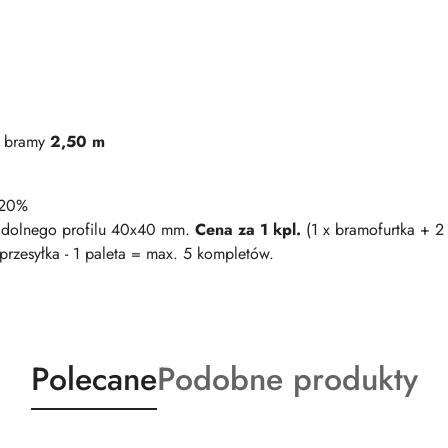
ć bramy
2,50 m
 20%
o dolnego profilu 40x40 mm.
Cena za 1 kpl.
(1 x bramofurtka + 2
przesyłka - 1 paleta = max. 5 kompletów.
Produkty
Produkty
Polecane
Podobne produkty
o
o