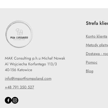
Strefa klie
Konto klienta
Metody płatn
Dostawa - rod
MAK Consulting p.h.u Michał Nowak
Pomoc
Al Wojciecha Korfantego 113/3
40-156 Katowice
Blog
info@importfrompoland.com
+48 791 350 527