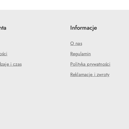
statusie:
statusie:
nta
Informacje
O nas
ości
Regulamin
zaje i czas
Polityka prywatności
Reklamacje i zwroty