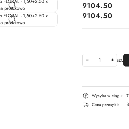
cena:
9104.50
9104.50
Cena:
Ilość
szt.
Dostępność
Wysyłka w ciągu:
7
i
B
Cena przesyłki:
dostawa