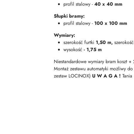
profil stalowy -
40 x 40 mm
Słupki bramy:
profil stalowy -
100 x 100 mm
Wymiary:
szerokość
furtki
1,50 m,
szerokoś
wysokość
- 1,75 m
Niestandardowe wymiary bram koszt +
Montaż zestawu automatyki możliwy d
zestaw LOCINOX)
U W A G A !
Tania 
Pomiń karuzelę produktów