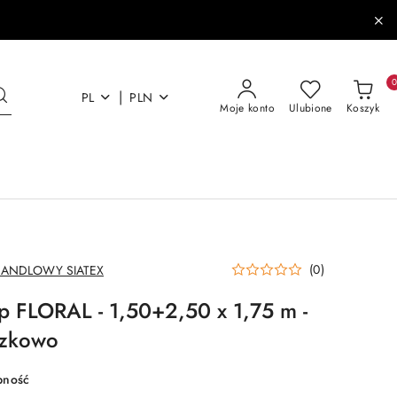
|
PL
PLN
Moje konto
Ulubione
Koszyk
(0)
HANDLOWY SIATEX
p FLORAL - 1,50+2,50 x 1,75 m -
szkowo
pność