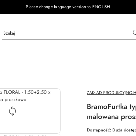
Please change language version to ENGLISH
NAZWA
ZAKŁAD PRODUKCYJNO-
PRODUCENTA:
BramoFurtka ty
malowana pro
Dostępność:
Duża dostę