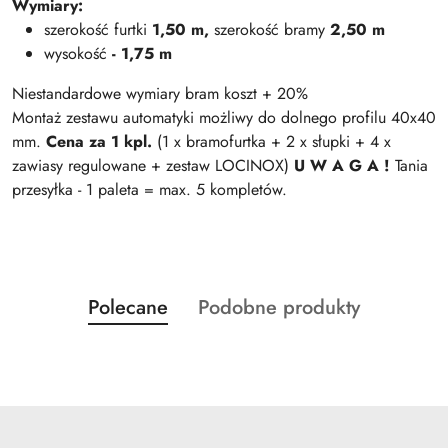
Wymiary:
szerokość
furtki
1,50 m,
szerokość bramy
2,50 m
wysokość
- 1,75 m
Niestandardowe wymiary bram koszt + 20%
Montaż zestawu automatyki możliwy do dolnego profilu 40x40
mm.
Cena za 1 kpl.
(1 x bramofurtka + 2 x słupki + 4 x
zawiasy regulowane + zestaw LOCINOX)
U W A G A !
Tania
przesyłka - 1 paleta = max. 5 kompletów.
Produkty
Produkty
Polecane
Podobne produkty
Pomiń karuzelę produktów
o
o
statusie:
statusie: