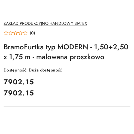
NAZWA
ZAKŁAD PRODUKCYJNO-HANDLOWY SIATEX
PRODUCENTA:
(0)
BramoFurtka typ MODERN - 1,50+2,50
x 1,75 m - malowana proszkowo
Dostępność:
Duża dostępność
cena:
7902.15
7902.15
Cena: