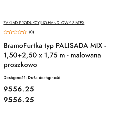
NAZWA
ZAKŁAD PRODUKCYJNO-HANDLOWY SIATEX
PRODUCENTA:
(0)
BramoFurtka typ PALISADA MIX -
1,50+2,50 x 1,75 m - malowana
proszkowo
Dostępność:
Duża dostępność
cena:
9556.25
9556.25
Cena: