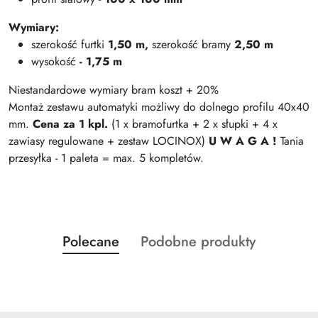
Wymiary:
szerokość
furtki
1,50 m,
szerokość bramy
2,50 m
wysokość
- 1,75 m
Niestandardowe wymiary bram koszt + 20%
Montaż zestawu automatyki możliwy do dolnego profilu 40x40
mm.
Cena za 1 kpl.
(1 x bramofurtka + 2 x słupki + 4 x
zawiasy regulowane + zestaw LOCINOX)
U W A G A !
Tania
przesyłka - 1 paleta = max. 5 kompletów.
Produkty
Produkty
Polecane
Podobne produkty
Pomiń karuzelę produktów
o
o
statusie:
statusie: