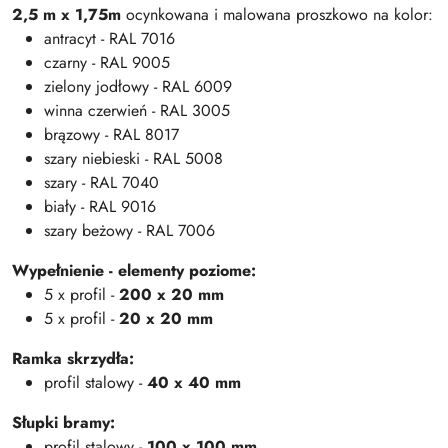
2,5 m x 1,75m
ocynkowana i malowana proszkowo na kolor:
antracyt - RAL 7016
czarny - RAL 9005
zielony jodłowy - RAL 6009
winna czerwień - RAL 3005
brązowy - RAL 8017
szary niebieski - RAL 5008
szary - RAL 7040
biały - RAL 9016
szary beżowy - RAL 7006
Wypełnienie - elementy poziome:
5 x profil -
200 x 20 mm
5 x profil -
20 x 20 mm
Ramka skrzydła:
profil stalowy -
40 x 40 mm
Słupki bramy:
profil stalowy -
100 x 100 mm