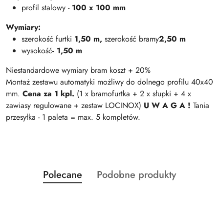
profil stalowy -
100 x 100 mm
Wymiary:
szerokość
furtki
1,50 m,
szerokość bramy
2,50 m
wysokość
- 1,50 m
Niestandardowe wymiary bram koszt + 20%
Montaż zestawu automatyki możliwy do dolnego profilu 40x40
mm.
Cena za 1 kpl.
(1 x bramofurtka + 2 x słupki + 4 x
zawiasy regulowane + zestaw LOCINOX)
U W A G A !
Tania
przesyłka - 1 paleta = max. 5 kompletów.
Produkty
Produkty
Polecane
Podobne produkty
Pomiń karuzelę produktów
o
o
statusie:
statusie: