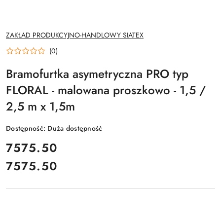
NAZWA
ZAKŁAD PRODUKCYJNO-HANDLOWY SIATEX
PRODUCENTA:
(0)
Bramofurtka asymetryczna PRO typ
FLORAL - malowana proszkowo - 1,5 /
2,5 m x 1,5m
Dostępność:
Duża dostępność
cena:
7575.50
7575.50
Cena: