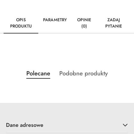
OPIS
PARAMETRY
OPINIE
ZADAJ
PRODUKTU
(0)
PYTANIE
Produkty
Produkty
Polecane
Podobne produkty
Pomiń karuzelę produktów
o
o
statusie:
statusie:
Dane adresowe