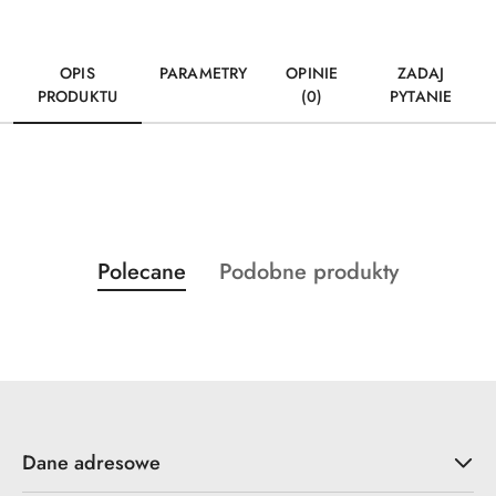
OPIS
PARAMETRY
OPINIE
ZADAJ
PRODUKTU
(0)
PYTANIE
Produkty
Produkty
Polecane
Podobne produkty
Pomiń karuzelę produktów
o
o
statusie:
statusie:
Dane adresowe