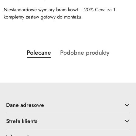
Niestandardowe wymiary bram koszt + 20% Cena za 1
kompletny zestaw gotowy do montażu
Produkty
Produkty
Polecane
Podobne produkty
Pomiń karuzelę produktów
o
o
statusie:
statusie:
Dane adresowe
Strefa klienta