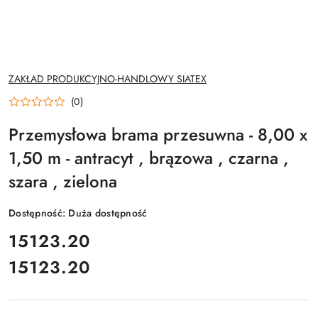
NAZWA
ZAKŁAD PRODUKCYJNO-HANDLOWY SIATEX
PRODUCENTA:
(0)
Przemysłowa brama przesuwna - 8,00 x
1,50 m - antracyt , brązowa , czarna ,
szara , zielona
Dostępność:
Duża dostępność
cena:
15123.20
15123.20
Cena: