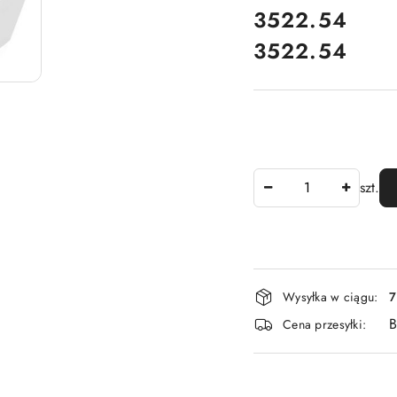
cena:
3522.54
3522.54
Cena:
Ilość
szt.
Dostępność
Wysyłka w ciągu:
7
i
B
Cena przesyłki:
dostawa