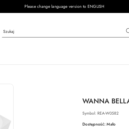
Please change language version to ENGLISH
WANNA BELLA
Symbol:
REA-W0582
Dostępność:
Mało