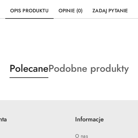
OPIS PRODUKTU
OPINIE (0)
ZADAJ PYTANIE
Produkty
Produkty
Polecane
Podobne produkty
o
o
statusie:
statusie:
nta
Informacje
O nas