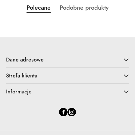
Produkty
Produkty
Polecane
Podobne produkty
Pomiń karuzelę produktów
o
o
statusie:
statusie:
Dane adresowe
Strefa klienta
Informacje