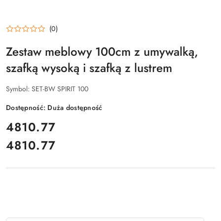
(0)
Zestaw meblowy 100cm z umywalką,
szafką wysoką i szafką z lustrem
Symbol:
SET-BW SPIRIT 100
Dostępność:
Duża dostępność
cena:
4810.77
4810.77
Cena: