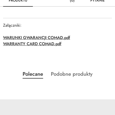
PRODUKTU
(0)
PYTANIE
Załączniki:
WARUNKI GWARANCJI COMAD.pdf
WARRANTY CARD COMAD.pdf
Produkty
Produkty
Polecane
Podobne produkty
Pomiń karuzelę produktów
o
o
statusie:
statusie: