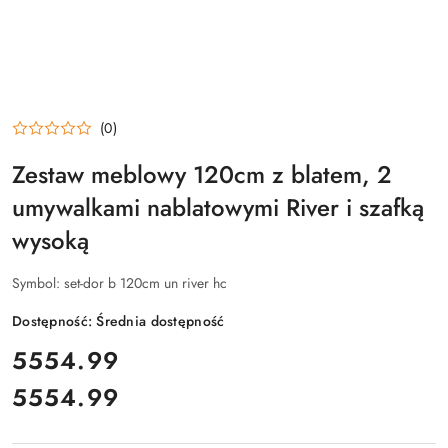
(0)
Zestaw meblowy 120cm z blatem, 2
umywalkami nablatowymi River i szafką
wysoką
Symbol:
set-dor b 120cm un river hc
Dostępność:
Średnia dostępność
cena:
5554.99
5554.99
Cena: