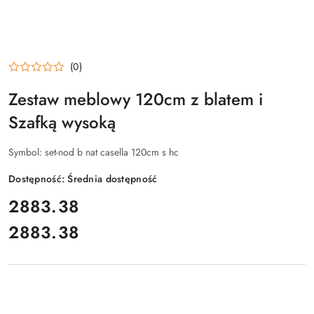
(0)
Zestaw meblowy 120cm z blatem i
Szafką wysoką
Symbol:
set-nod b nat casella 120cm s hc
Dostępność:
Średnia dostępność
cena:
2883.38
2883.38
Cena: