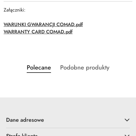
Załączniki:
WARUNKI GWARANCJI COMAD.pdf
WARRANTY CARD COMAD.pdf
Produkty
Produkty
Polecane
Podobne produkty
Pomiń karuzelę produktów
o
o
statusie:
statusie:
Dane adresowe
Strefa klienta