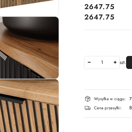
cena:
2647.75
2647.75
Cena:
Ilość
szt.
Dostępność
Wysyłka w ciągu:
7
i
B
Cena przesyłki:
dostawa