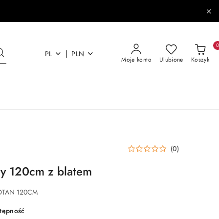
|
PL
PLN
Moje konto
Ulubione
Koszyk
(0)
y 120cm z blatem
WOTAN 120CM
stępność