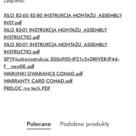
Załączniki:
XILO 82-60 82-80 INSTRUKCJA MONTAŻU_ASSEMBLY
INST.pdf
XILO 83-01 INSTRUKCJA MONTAŻU_ASSEMBLY
INSTRUCTIO.pdf
XILO 80-01 INSTRUKCJA MONTAŻU_ASSEMBLY
INSTRUCTIO.pdf
SP19-lustro-instrukcja 500x900--IP21v3+DRIVER-IP44--
F__newDE.pdf
WARUNKI GWARANCJI COMAD.pdf
WARRANTY CARD COMAD.pdf
PRELOC rys tech.PDF
Produkty
Produkty
Polecane
Podobne produkty
Pomiń karuzelę produktów
o
o