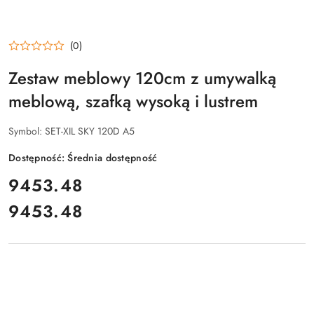
(0)
Zestaw meblowy 120cm z umywalką
meblową, szafką wysoką i lustrem
Symbol:
SET-XIL SKY 120D A5
Dostępność:
Średnia dostępność
cena:
9453.48
9453.48
Cena: