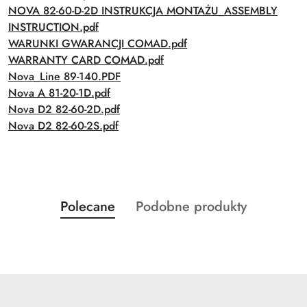
NOVA 82-60-D-2D INSTRUKCJA MONTAŻU_ASSEMBLY
INSTRUCTION.pdf
WARUNKI GWARANCJI COMAD.pdf
WARRANTY CARD COMAD.pdf
Nova_Line 89-140.PDF
Nova A 81-20-1D.pdf
Nova D2 82-60-2D.pdf
Nova D2 82-60-2S.pdf
Produkty
Produkty
Polecane
Podobne produkty
Pomiń karuzelę produktów
o
o
statusie:
statusie: