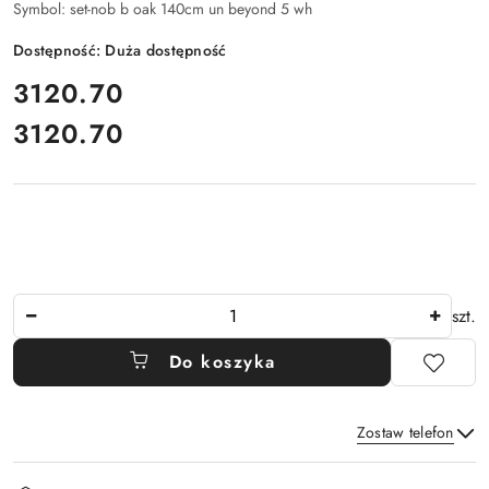
Symbol:
set-nob b oak 140cm un beyond 5 wh
Dostępność:
Duża dostępność
cena:
3120.70
3120.70
Cena:
Ilość
szt.
Do koszyka
Zostaw telefon
Dostępność