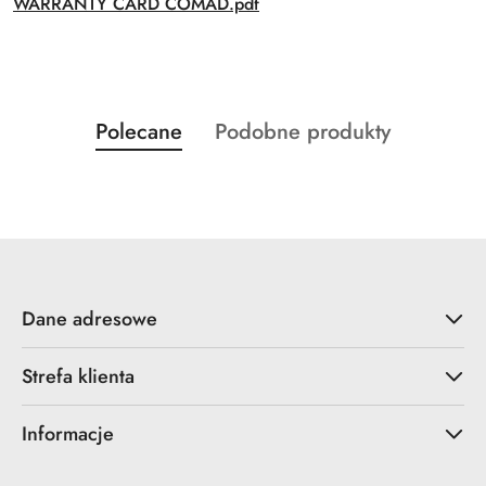
WARRANTY CARD COMAD.pdf
Produkty
Produkty
Polecane
Podobne produkty
Pomiń karuzelę produktów
o
o
statusie:
statusie:
Dane adresowe
Strefa klienta
Informacje