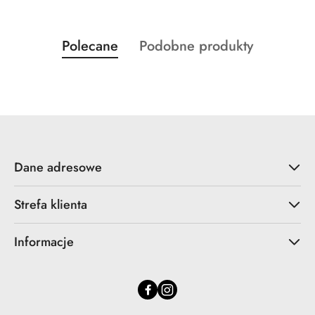
Produkty
Produkty
Polecane
Podobne produkty
Pomiń karuzelę produktów
o
o
statusie:
statusie:
Dane adresowe
Strefa klienta
Informacje