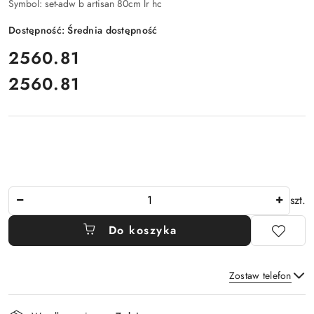
Symbol:
set-adw b artisan 80cm lr hc
Dostępność:
Średnia dostępność
cena:
2560.81
2560.81
Cena:
Ilość
szt.
Do koszyka
Zostaw telefon
Dostępność