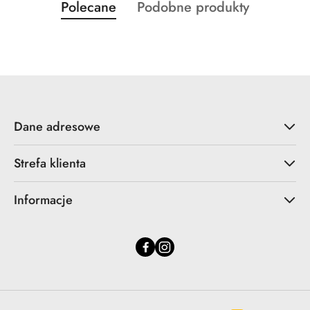
Produkty
Produkty
Polecane
Podobne produkty
Pomiń karuzelę produktów
o
o
statusie:
statusie:
Dane adresowe
Strefa klienta
Informacje