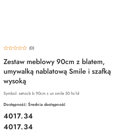
(0)
Zestaw meblowy 90cm z blatem,
umywalką nablatową Smile i szafką
wysoką
Symbol:
set-ocb b 90cm s un smile 50 hc1d
Dostępność:
Średnia dostępność
cena:
4017.34
4017.34
Cena: