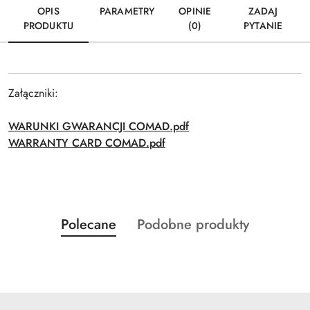
OPIS
PARAMETRY
OPINIE
ZADAJ
PRODUKTU
(0)
PYTANIE
Załączniki:
WARUNKI GWARANCJI COMAD.pdf
WARRANTY CARD COMAD.pdf
Produkty
Produkty
Polecane
Podobne produkty
Pomiń karuzelę produktów
o
o
statusie:
statusie: