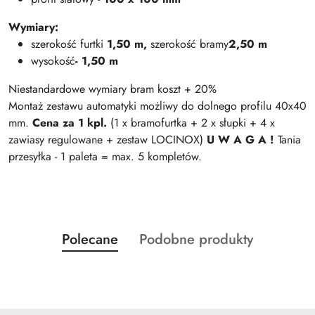
Wymiary:
szerokość
furtki
1,50 m,
szerokość bramy
2,50 m
wysokość
- 1,50 m
Niestandardowe wymiary bram koszt + 20%
Montaż zestawu automatyki możliwy do dolnego profilu 40x40
mm.
Cena za 1 kpl.
(1 x bramofurtka + 2 x słupki + 4 x
zawiasy regulowane + zestaw LOCINOX)
U W A G A !
Tania
przesyłka - 1 paleta = max. 5 kompletów.
Produkty
Produkty
Polecane
Podobne produkty
Pomiń karuzelę produktów
o
o
statusie:
statusie: