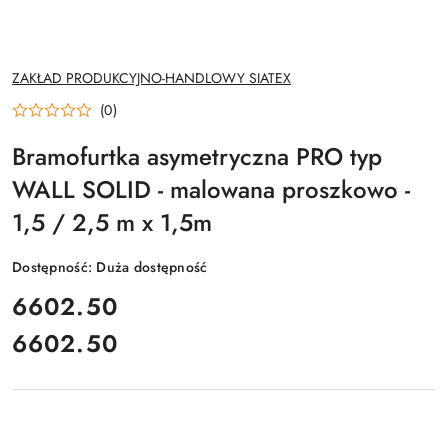
NAZWA
ZAKŁAD PRODUKCYJNO-HANDLOWY SIATEX
PRODUCENTA:
(0)
Bramofurtka asymetryczna PRO typ
WALL SOLID - malowana proszkowo -
1,5 / 2,5 m x 1,5m
Dostępność:
Duża dostępność
cena:
6602.50
6602.50
Cena: