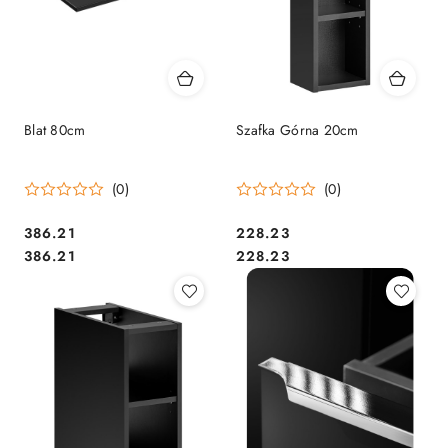
Blat 80cm
Szafka Górna 20cm
(0)
(0)
386.21
228.23
Cena:
Cena:
Cena:
Cena:
386.21
228.23