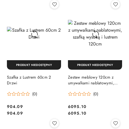
PRODUKT NIEDOSTĘPNY
PRODUKT NIEDOSTĘPNY
Szafka z Lustrem 60cm 2
Zestaw meblowy 120cm z
Drzwi
umywalkami nablatowymi,
szafką wysoką i lustrem
(0)
(0)
120cm
904.09
6095.10
Cena:
Cena:
Cena:
Cena:
904.09
6095.10