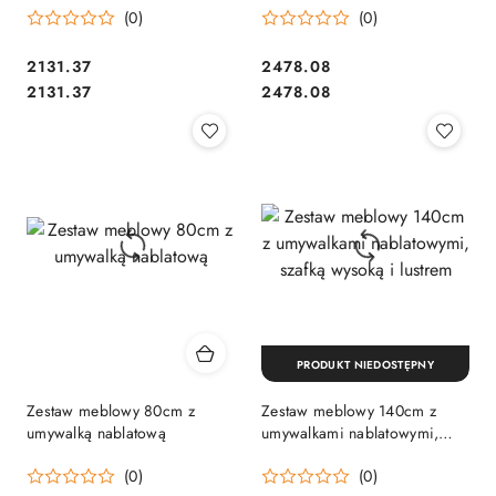
(0)
(0)
2131.37
2478.08
Cena:
Cena:
Cena:
Cena:
2131.37
2478.08
PRODUKT NIEDOSTĘPNY
Zestaw meblowy 80cm z
Zestaw meblowy 140cm z
umywalką nablatową
umywalkami nablatowymi,
szafką wysoką i lustrem
(0)
(0)