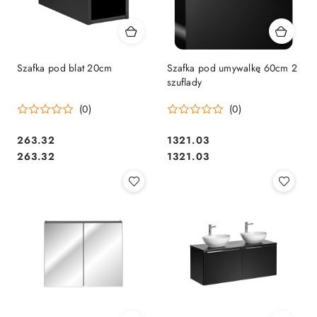
Szafka pod blat 20cm
Szafka pod umywalkę 60cm 2
szuflady
(0)
(0)
263.32
1321.03
Cena:
Cena:
Cena:
Cena:
263.32
1321.03