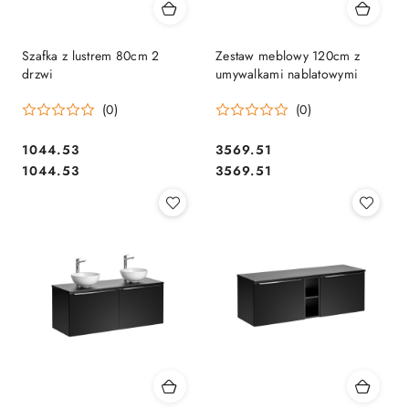
Szafka z lustrem 80cm 2
Zestaw meblowy 120cm z
drzwi
umywalkami nablatowymi
(0)
(0)
1044.53
3569.51
Cena:
Cena:
Cena:
Cena:
1044.53
3569.51