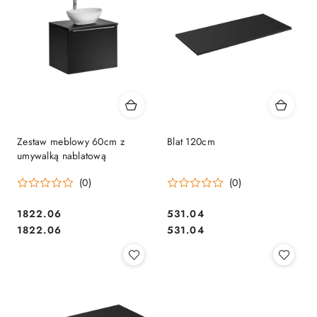
Zestaw meblowy 60cm z
Blat 120cm
umywalką nablatową
(0)
(0)
1822.06
531.04
Cena:
Cena:
Cena:
Cena:
1822.06
531.04