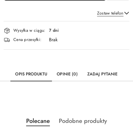
Zostaw telefon
Dostępność
Wysyłka w ciągu:
7 dni
i
Brak
Wyślij
dostawa
Cena przesyłki:
OPIS PRODUKTU
OPINIE (0)
ZADAJ PYTANIE
Produkty
Produkty
Polecane
Podobne produkty
Pomiń karuzelę produktów
o
o