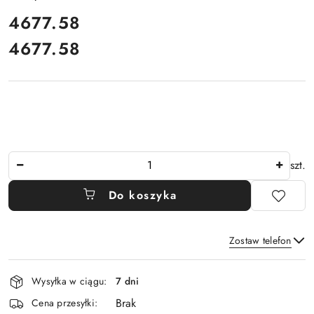
cena:
4677.58
4677.58
Cena:
Ilość
szt.
Do koszyka
Zostaw telefon
Dostępność
Wysyłka w ciągu:
7 dni
i
Brak
Wyślij
dostawa
Cena przesyłki: