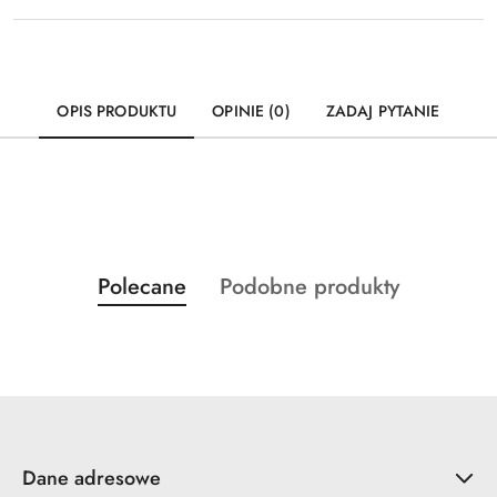
OPIS PRODUKTU
OPINIE (0)
ZADAJ PYTANIE
Produkty
Produkty
Polecane
Podobne produkty
Pomiń karuzelę produktów
o
o
statusie:
statusie:
Dane adresowe