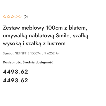
(0)
Zestaw meblowy 100cm z blatem,
umywalką nablatową Smile, szafką
wysoką i szafką z lustrem
Symbol:
SET-SFT B 100CM UN 6252 A4
Dostępność:
Średnia dostępność
cena:
4493.62
4493.62
Cena: