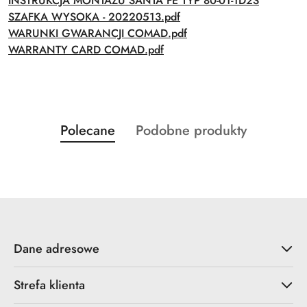
INSTRUKCJA MONTAŻU SANTA FE TYP 80-01-1D2S
SZAFKA WYSOKA - 20220513.pdf
WARUNKI GWARANCJI COMAD.pdf
WARRANTY CARD COMAD.pdf
Produkty
Produkty
Polecane
Podobne produkty
Pomiń karuzelę produktów
o
o
statusie:
statusie:
Dane adresowe
Strefa klienta