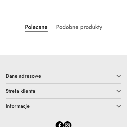
Produkty
Produkty
Polecane
Podobne produkty
Pomiń karuzelę produktów
o
o
statusie:
statusie:
Dane adresowe
Strefa klienta
Informacje