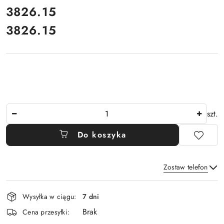
cena:
3826.15
3826.15
Cena:
Ilość
szt.
Do koszyka
Zostaw telefon
Dostępność
Wysyłka w ciągu:
7 dni
i
Brak
Wyślij
dostawa
Cena przesyłki: