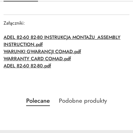
Załączniki:
ADEL 82-60 82-80 INSTRUKCJA MONTAŻU_ASSEMBLY
INSTRUCTION.pdf
WARUNKI GWARANCJI COMAD.pdf
WARRANTY CARD COMAD.pdf
ADEL 82-60 82-80.pdf
Produkty
Produkty
Polecane
Podobne produkty
Pomiń karuzelę produktów
o
o
statusie:
statusie: