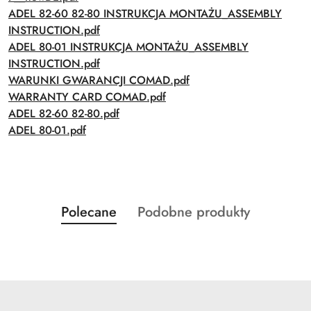
ADEL 82-60 82-80 INSTRUKCJA MONTAŻU_ASSEMBLY
INSTRUCTION.pdf
ADEL 80-01 INSTRUKCJA MONTAŻU_ASSEMBLY
INSTRUCTION.pdf
WARUNKI GWARANCJI COMAD.pdf
WARRANTY CARD COMAD.pdf
ADEL 82-60 82-80.pdf
ADEL 80-01.pdf
Produkty
Produkty
Polecane
Podobne produkty
Pomiń karuzelę produktów
o
o
statusie:
statusie: