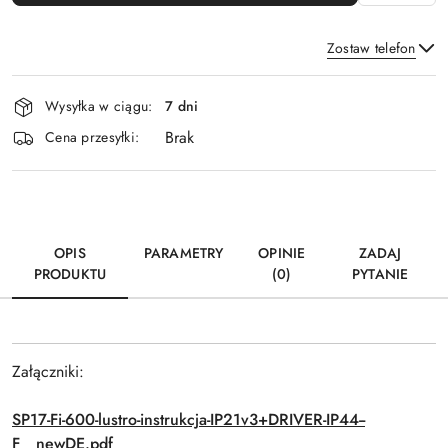
Zostaw telefon
Dostępność
Wysyłka w ciągu:
7 dni
i
Brak
Wyślij
dostawa
Cena przesyłki:
OPIS
PARAMETRY
OPINIE
ZADAJ
PRODUKTU
(0)
PYTANIE
Załączniki:
SP17-Fi-600-lustro-instrukcja-IP21v3+DRIVER-IP44--
F__newDE.pdf